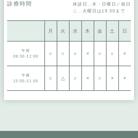
診療時間
休診日…木・日曜日／祝日
△…火曜日は19:30まで
月
火
水
木
金
土
日
午前
○
○
○
×
○
○
×
09:30-12:00
午後
○
△
○
×
○
×
×
15:00-21:00